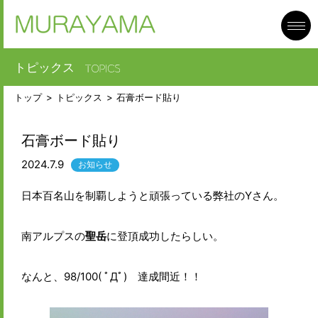
toggl
navig
トピックス
トップ
トピックス
石膏ボード貼り
石膏ボード貼り
2024.7.9
お知らせ
日本百名山を制覇しようと頑張っている弊社のYさん。
南アルプスの
聖岳
に登頂成功したらしい。
なんと、98/100( ﾟДﾟ) 達成間近！！