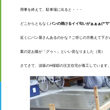
用事を終えて、駐車場に出ると・・・
どこからともなく
パンの焼けるイイ匂いがぁぁぁ(*'▽'
近くにパン屋さんあるのかな？ご存じの方教えて下さい<m
案の定お腹が「グゥ～」といい音なりました（笑）
さてさて、須坂のH様邸の注文住宅が着工しています