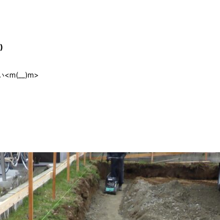
)
(__)m>
。