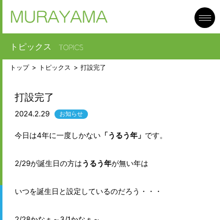
toggl
navig
トピックス
トップ
トピックス
打設完了
打設完了
2024.2.29
お知らせ
今日は4年に一度しかない
「うるう年」
です。
2/29が誕生日の方は
うるう年
が無い年は
いつを誕生日と設定しているのだろう・・・
2/28かなぁ～3/1かなぁ～