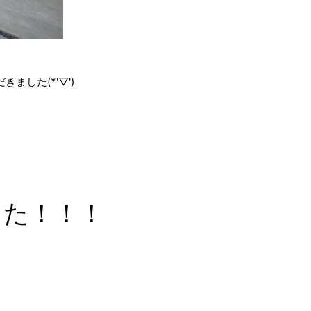
した(*'▽')
した！！！