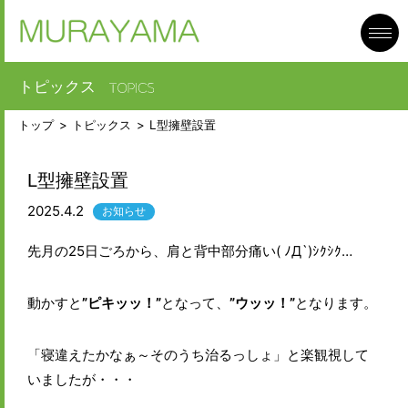
toggl
navig
トピックス
トップ
トピックス
L型擁壁設置
L型擁壁設置
2025.4.2
お知らせ
先月の25日ごろから、肩と背中部分痛い( ﾉД`)ｼｸｼｸ…
動かすと
”ピキッッ！”
となって、
”ウッッ！”
となります。
「寝違えたかなぁ～そのうち治るっしょ」と楽観視して
いましたが・・・